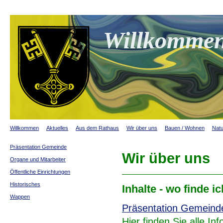
Willkommen
Willkommen
Aktuelles
Aus dem Rathaus
Wir über uns
Bauen / Wohnen
Natu
Präsentation Gemeinde
Wir über uns
Organe und Mitarbeiter
Öffentliche Einrichtungen
Historisches
Inhalte - wo finde i
Wappen
Präsentation Gemeind
Hier finden Sie alle I