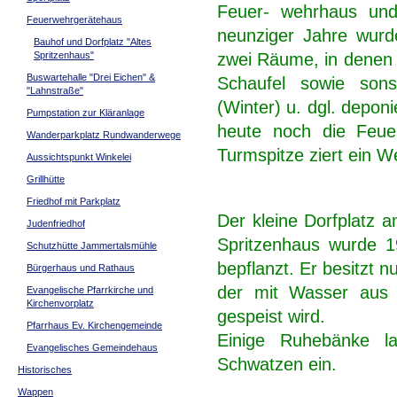
Feuer- wehrhaus und 
Feuerwehrgerätehaus
neunziger Jahre wurde
Bauhof und Dorfplatz "Altes
Spritzenhaus"
zwei Räume, in denen 
Buswartehalle "Drei Eichen" &
Schaufel sowie sons
"Lahnstraße"
(Winter) u. dgl. depon
Pumpstation zur Kläranlage
heute noch die Feue
Wanderparkplatz Rundwanderwege
Turmspitze ziert ein W
Aussichtspunkt Winkelei
Grillhütte
Friedhof mit Parkplatz
Der kleine Dorfplatz 
Judenfriedhof
Spritzenhaus wurde 1
Schutzhütte Jammertalsmühle
bepflanzt. Er besitzt 
Bürgerhaus und Rathaus
der mit Wasser aus d
Evangelische Pfarrkirche und
Kirchenvorplatz
gespeist wird.
Pfarrhaus Ev. Kirchengemeinde
Einige Ruhebänke l
Evangelisches Gemeindehaus
Schwatzen ein.
Historisches
Wappen