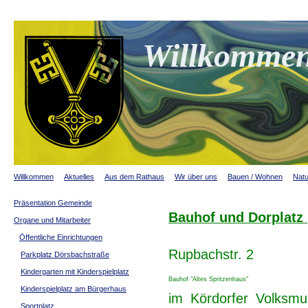
Willkommen
Willkommen
Aktuelles
Aus dem Rathaus
Wir über uns
Bauen / Wohnen
Natu
Präsentation Gemeinde
Bauhof und Dorplatz 
Organe und Mitarbeiter
Öffentliche Einrichtungen
Rupbachstr. 2
Parkplatz Dörsbachstraße
Kindergarten mit Kinderspielplatz
Bauhof "Altes Spritzenhaus"
Kinderspielplatz am Bürgerhaus
im Kördorfer Volksm
Sportplatz