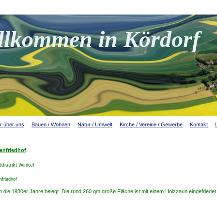
llkommen in Kördorf
r über uns
Bauen / Wohnen
Natur / Umwelt
Kirche / Vereine / Gewerbe
Kontakt
enfriedhof
distrikt Winkel
nfriedhof
in die 1930er Jahre belegt. Die rund 260 qm große Fläche ist mit einem Holzzaun eingefriedet