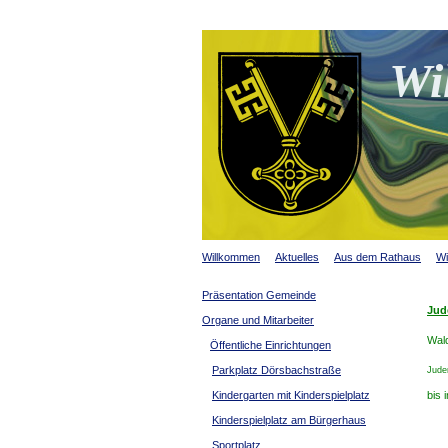
Wi
Willkommen
Aktuelles
Aus dem Rathaus
Wi
Präsentation Gemeinde
Jud
Organe und Mitarbeiter
Wald
Öffentliche Einrichtungen
Parkplatz Dörsbachstraße
Jude
Kindergarten mit Kinderspielplatz
bis 
Kinderspielplatz am Bürgerhaus
Sportplatz