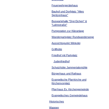
Feuerwehrgerätehaus
Bauhof und Dorfplatz "Altes
Spritzenhaus"
Buswartehalle "Drei Eichen" &
"Lahnstraße"
Pumpstation zur Kläranlage
Wanderparkplatz Rundwanderwege
Aussichtspunkt Winkelei
Grillhütte
Friedhof mit Parkplatz
Judenfriedhof
Schutzhütte Jammertalsmühle
Bürgerhaus und Rathaus
Evangelische Pfarrkirche und
Kirchenvorplatz
Pfarrhaus Ev. Kirchengemeinde
Evangelisches Gemeindehaus
Historisches
Wappen