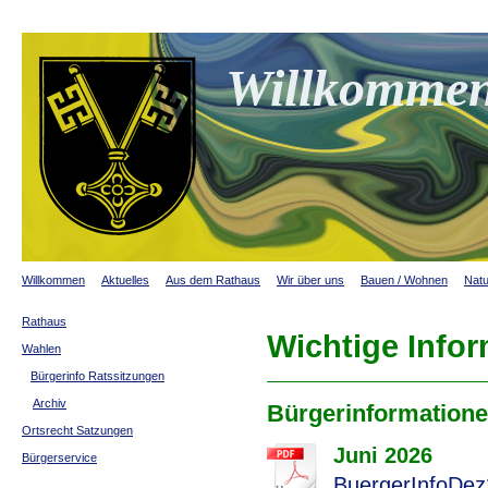
Willkommen
Willkommen
Aktuelles
Aus dem Rathaus
Wir über uns
Bauen / Wohnen
Natu
Rathaus
Wichtige Info
Wahlen
Bürgerinfo Ratssitzungen
Archiv
Bürgerinformatione
Ortsrecht Satzungen
Juni 2026
Bürgerservice
BuergerInfoDez