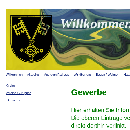
Willkommen
Willkommen
Aktuelles
Aus dem Rathaus
Wir über uns
Bauen / Wohnen
Natu
Kirche
Gewerbe
Vereine / Gruppen
Gewerbe
Hier erhalten Sie Info
Die oberen Einträge v
direkt dorthin verlinkt.