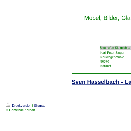
Möbel, Bilder, Gl
Bitte rufen Sie mich an
Karl-Peter Sieger
Neuwagenmühle
56370
Kördorf
Sven Hasselbach - L
Druckversion
|
Sitemap
© Gemeinde Kördorf