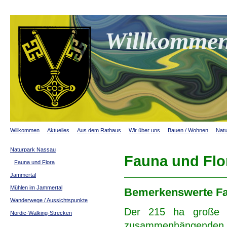
Willkommen
Willkommen
Aktuelles
Aus dem Rathaus
Wir über uns
Bauen / Wohnen
Natu
Naturpark Nassau
Fauna und Flo
Fauna und Flora
Jammertal
Mühlen im Jammertal
Bemerkenswerte Fa
Wanderwege / Aussichtspunkte
Der 215 ha große G
Nordic-Walking-Strecken
zusammenhängenden