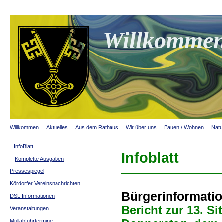
Willkommen
Willkommen
Aktuelles
Aus dem Rathaus
Wir über uns
Bauen / Wohnen
Natu
InfoBlatt
Infoblatt
Komplette Ausgaben
Pressespiegel
Kördorfer Vereinsnachrichten
Bürgerinformati
DSL Informationen
Bericht zur 13. S
Veranstaltungen
Müllabfuhrtermine