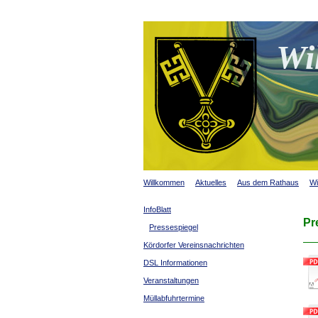
Wi
Willkommen
Aktuelles
Aus dem Rathaus
Wi
InfoBlatt
Pr
Pressespiegel
Kördorfer Vereinsnachrichten
DSL Informationen
Veranstaltungen
Müllabfuhrtermine