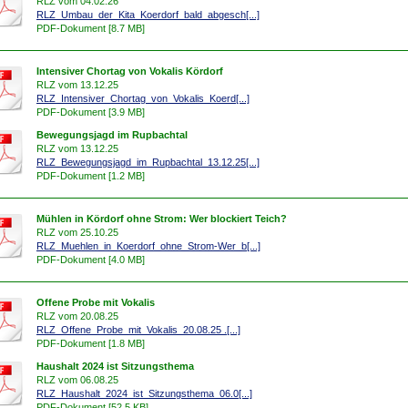
RLZ vom 04.02.26
RLZ_Umbau_der_Kita_Koerdorf_bald_abgesch[...]
PDF-Dokument [8.7 MB]
Intensiver Chortag von Vokalis Kördorf
RLZ vom 13.12.25
RLZ_Intensiver_Chortag_von_Vokalis_Koerd[...]
PDF-Dokument [3.9 MB]
Bewegungsjagd im Rupbachtal
RLZ vom 13.12.25
RLZ_Bewegungsjagd_im_Rupbachtal_13.12.25[...]
PDF-Dokument [1.2 MB]
Mühlen in Kördorf ohne Strom: Wer blockiert Teich?
RLZ vom 25.10.25
RLZ_Muehlen_in_Koerdorf_ohne_Strom-Wer_b[...]
PDF-Dokument [4.0 MB]
Offene Probe mit Vokalis
RLZ vom 20.08.25
RLZ_Offene_Probe_mit_Vokalis_20.08.25 .[...]
PDF-Dokument [1.8 MB]
Haushalt 2024 ist Sitzungsthema
RLZ vom 06.08.25
RLZ_Haushalt_2024_ist_Sitzungsthema_06.0[...]
PDF-Dokument [52.5 KB]