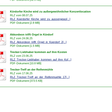
Kördorfer Kirche wird zu außergewöhnlicher Konzertlocation
RLZ vom 08.07.25
RLZ_Koerdorfer_Kirche_wird_zu_aussergewo[...]
PDF-Dokument [2.8 MB]
Akkordeon trifft Orgel in Kördorf
RLZ vom 24.06.25
RLZ_Akkordeon_trifft_Orgel_in_Koerdorf_2[...]
PDF-Dokument [1.5 MB]
Trecker-Liebhaber kommen auf ihre Kosten
RLZ vom 23.06.25
RLZ_Trecker-Liebhaber_kommen_auf_ihre_Ko[...]
PDF-Dokument [10.8 MB]
Trecker-Treff an der Reifenmühle
RLZ vom 17.06.25
RLZ_Trecker-Treff_an_der_Reifenmuehle_17[...]
PDF-Dokument [373.5 KB]