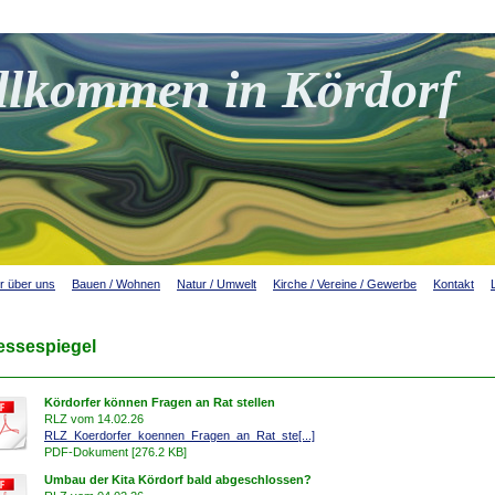
llkommen in Kördorf
r über uns
Bauen / Wohnen
Natur / Umwelt
Kirche / Vereine / Gewerbe
Kontakt
essespiegel
Kördorfer können Fragen an Rat stellen
RLZ vom 14.02.26
RLZ_Koerdorfer_koennen_Fragen_an_Rat_ste[...]
PDF-Dokument [276.2 KB]
Umbau der Kita Kördorf bald abgeschlossen?