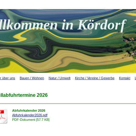
llkommen in Kördorf
r über uns
Bauen / Wohnen
Natur / Umwelt
Kirche / Vereine / Gewerbe
Kontakt
llabfuhrtermine 2026
Abfuhrkalender 2026
Abfuhrkalender2026.pdf
PDF-Dokument [57.7 KB]