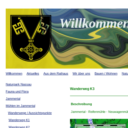
Willkommen
Willkommen
Aktuelles
Aus dem Rathaus
Wir über uns
Bauen / Wohnen
Natu
Naturpark Nassau
Wanderweg K3
Fauna und Flora
Jammertal
Beschreibung
Mühlen im Jammertal
Jammertal - Reifenmühle - Neuwagenmü
Wanderwege / Aussichtspunkte
Wanderweg K1
Wanderweg K2