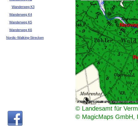
Wanderweg K3
Wanderweg K4
Wanderweg K5
Wanderweg K6
Nordic-Walking-Strecken
© Landesamt für Verm
© MagicMaps GmbH, Rhe